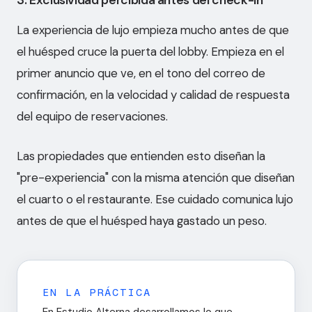
3. Exclusividad percibida antes del check-in
La experiencia de lujo empieza mucho antes de que
el huésped cruce la puerta del lobby. Empieza en el
primer anuncio que ve, en el tono del correo de
confirmación, en la velocidad y calidad de respuesta
del equipo de reservaciones.
Las propiedades que entienden esto diseñan la
Comunicación integral para
"pre-experiencia" con la misma atención que diseñan
marcas que quieren crecer con
el cuarto o el restaurante. Ese cuidado comunica lujo
propósito.
antes de que el huésped haya gastado un peso.
SERVICIOS
COMPAÑÍA
Branding
Nosotros
Estrategia Digital
Trabajo
EN LA PRÁCTICA
Fotografía & Video
Blog
En Estudio Alterna desarrollamos lo que