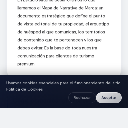
Diseño Web
Contacto
llamamos el Mapa de Narrativa de Marca: un
PR & Medios
documento estratégico que define el punto
de vista editorial de tu propiedad, el arquetipo
SÍGUENOS
de huésped al que comunicas, los territorios
Instagram
de contenido que te pertenecen y los que
LinkedIn
debes evitar. Es la base de toda nuestra
Behance
comunicación para clientes de turismo
premium.
©
2026
Estudio Alterna Comunicación. Todos los
Usamos cookies esenciales para el funcionamiento del sitio.
derechos reservados.
Política de Cookies
Privacidad
Términos
Cookies
Rechazar
Aceptar
Cómo comunicar el valor sin revelar el
precio
Servicios
Una de las preguntas más frecuentes que recibimos