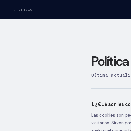
← Inicio
Polític
Última actuali
1. ¿Qué son las c
Las cookies son peq
visitarlos. Sirven p
analizar el comport